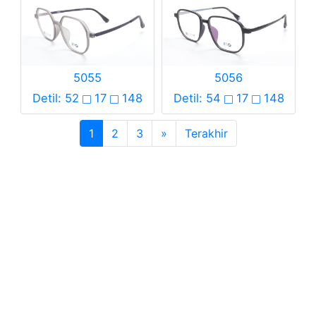
5055
5056
Detil: 52
17
148
Detil: 54
17
148
1
2
3
»
Terakhir