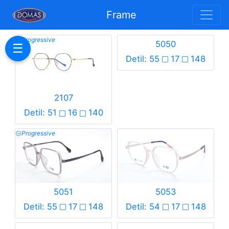
Frame
Progressive
5050
☰
Detil: 55
17
148
2107
Detil: 51
16
140
Progressive
5051
5053
Detil: 55
17
148
Detil: 54
17
148